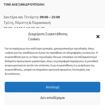
TIMI ΑΛΕΞΑΝΔΡΟΥΠΟΛΗ:
Δευτέρα και Τετάρτη:
09:00 – 15:00
Τρίτη, Πέμπτη & Παρασκευή:
09:00 -14:30
&
18:00-21:00
Σάββατο:
09:00 – 14:30
Διαχείριση Συγκατάθεσης
Cookies
Κυριακή:
Κλειστά
Για να παρέχουμε την καλύτερη εμπειρία, χρησιμοποιούμε τεχνολογίες όπως
cookies για την αποθήκευση ή/και την πρόσβαση σε πληροφορίες συσκευών. Η
συγκατάθεση για τις εν λόγω τεχνολογίες θα μας επιτρέψει να επεξεργαστούμε
δεδομένα προσωπικού χαρακτήρα, όπως συμπεριφορά περιήγησης ή μοναδικά
ΕΚΘΕΣΗ ΟΡΕΣΤΙΑΔΑ:
αναγνωριστικά σε αυτόν τον ιστότοπο. Η μη συγκατάθεση ή η ανάκληση της
συγκατάθεσης, μπορεί να επηρεάσει αρνητικά ορισμένες λειτουργίες και
δυνατότητες.
Δευτέρα, Τετάρτη:
08:30 – 14:30
Τρίτη, Πέμπτη, Παρασκευή:
08:30 – 14:00 & 18:00 – 21:00
Αποδοχή
Σάββατο:
08:30 – 14:30
Κυριακή:
Κλειστά
Δεν αποδέχομαι