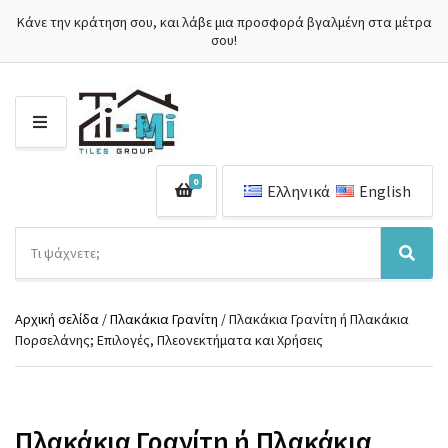
Κάνε την κράτηση σου, και λάβε μια προσφορά βγαλμένη στα μέτρα
σου!
Μ
Ε
Ν
0
Ο
Ελληνικά
English
Ύ
Α
ν
Ό
Α
α
ν
ν
ζ
ο
α
ή
Αρχική σελίδα
/
Πλακάκια Γρανίτη
/ Πλακάκια Γρανίτη ή Πλακάκια
μ
ζ
τ
Πορσελάνης; Επιλογές, Πλεονεκτήματα και Χρήσεις
α
ή
η
κ
τ
σ
α
η
η
τ
σ
π
η
η
Πλακάκια Γρανίτη ή Πλακάκια
ρ
γ