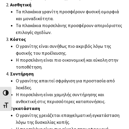
Αισθητική
Τα πλακάκια γρανίτη προσφέρουν φυσική ομορφιά
και μοναδικότητα.
Τα πλακάκια πορσελάνης προσφέρουν απεριόριστες
επιλογές σχεδίων.
Κόστος
Ο γρανίτης είναι συνήθως πιο ακριβός λόγω της
φυσικής του προέλευσης.
Η πορσελάνη είναι πιο οικονομική και εύκολη στην
τοποθέτηση.
Συντήρηση
Ο γρανίτης απαιτεί σφράγιση για προστασία από
λεκέδες.
Εναλλαγή Υψηλής Αντίθεσης
Η πορσελάνη είναι χαμηλής συντήρησης και
ανθεκτική στις περισσότερες καταπονήσεις.
Εναλλαγή Μεγέθους Γραμμάτων
Εγκατάσταση
Ο γρανίτης χρειάζεται επαγγελματική εγκατάσταση
λόγω της δυσκολίας κοπής.
Η πορσελάνη είναι πιο εύκολη στην εφαρμογή,