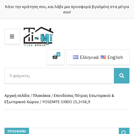
Κάνε την κράτηση σου, και λάβε μια προσφορά βγαλμένη στα μέτρα
σου!
Μ
Ε
Ν
0
Ο
Ελληνικά
English
Ύ
Α
ν
Ό
Α
α
ν
ν
ζ
ο
α
ή
Αρχική σελίδα
/
Πλακάκια
/
Επενδύσεις Πέτρας Εσωτερικού &
μ
ζ
τ
Εξωτερικού Χώρου
/ YOSEMITE OXIDO 15,3×58,9
α
ή
η
κ
τ
σ
α
η
η
τ
σ
π
η
η
ρ
γ
ΠΡΟΣΦΟΡΆ!