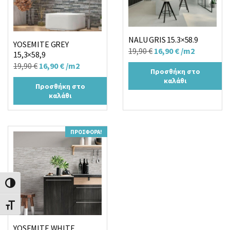
NALU GRIS 15.3×58.9
YOSEMITE GREY
Original
Η
19,90
€
16,90
€
/m2
15,3×58,9
price
τρέχουσα
Original
Η
19,90
€
16,90
€
/m2
Προσθήκη στο
was:
τιμή
price
τρέχουσα
καλάθι
Προσθήκη στο
19,90 €.
είναι:
was:
τιμή
καλάθι
16,90 €.
19,90 €.
είναι:
16,90 €.
ΠΡΟΣΦΟΡΆ!
Εναλλαγή Υψηλής Αντίθεσης
Εναλλαγή Μεγέθους Γραμμάτων
YOSEMITE WHITE