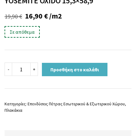
YOSEMITE OXIDO 15,3×58,9
Original
Η
16,90
€
/m2
19,90
€
price
τρέχουσα
Σε απόθεμα
was:
τιμή
19,90 €.
είναι:
16,90 €.
YOSEMITE
-
+
Προσθήκη στο καλάθι
OXIDO
15,3x58,9
ποσότητα
Κατηγορίες:
Επενδύσεις Πέτρας Εσωτερικού & Εξωτερικού Χώρου
,
Πλακάκια