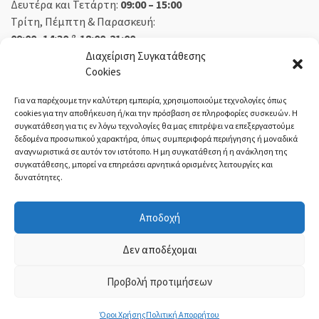
Δευτέρα και Τετάρτη:
09:00 – 15:00
Τρίτη, Πέμπτη & Παρασκευή:
09:00 -14:30
&
18:00-21:00
Σάββατο:
09:00 – 14:30
Διαχείριση Συγκατάθεσης
Cookies
Κυριακή:
Κλειστά
Για να παρέχουμε την καλύτερη εμπειρία, χρησιμοποιούμε τεχνολογίες όπως
cookies για την αποθήκευση ή/και την πρόσβαση σε πληροφορίες συσκευών. Η
συγκατάθεση για τις εν λόγω τεχνολογίες θα μας επιτρέψει να επεξεργαστούμε
δεδομένα προσωπικού χαρακτήρα, όπως συμπεριφορά περιήγησης ή μοναδικά
ΕΚΘΕΣΗ ΟΡΕΣΤΙΑΔΑ:
αναγνωριστικά σε αυτόν τον ιστότοπο. Η μη συγκατάθεση ή η ανάκληση της
συγκατάθεσης, μπορεί να επηρεάσει αρνητικά ορισμένες λειτουργίες και
δυνατότητες.
Δευτέρα, Τετάρτη:
08:30 – 14:30
Τρίτη, Πέμπτη, Παρασκευή:
08:30 – 14:00 & 18:00 – 21:00
Αποδοχή
Σάββατο:
08:30 – 14:30
Κυριακή:
Κλειστά
Δεν αποδέχομαι
Προβολή προτιμήσεων
ΤΙ-ΜΙ Τσολακίδης
- ©2021 | ΓΕΜΗ:
54004221000
Όροι Χρήσης
Πολιτική Απορρήτου