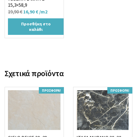
15,3×58,9
Original
Η
19,90
€
16,90
€
/m2
price
τρέχουσα
Προσθήκη στο
was:
τιμή
καλάθι
19,90 €.
είναι:
16,90 €.
Σχετικά προϊόντα
ΠΡΟΣΦΟΡΆ!
ΠΡΟΣΦΟΡΆ!