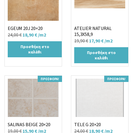
EGEUM 20J 20×20
ATELIER NATURAL
15,3X58,9
Original
Η
24,00
€
18,90
€
/m2
Original
Η
19,90
€
17,90
€
/m2
price
τρέχουσα
Προσθήκη στο
price
τρέχουσα
was:
τιμή
καλάθι
Προσθήκη στο
was:
τιμή
24,00 €.
είναι:
καλάθι
19,90 €.
είναι:
18,90 €.
17,90 €.
ΠΡΟΣΦΟΡΆ!
ΠΡΟΣΦΟΡΆ!
SALINAS BEIGE 20×20
TELE G 20×20
Original
Η
Original
Η
19,00
€
15,90
€
/m2
24,00
€
18,90
€
/m2