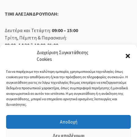
TIMI ΑΛΕΞΑΝΔΡΟΥΠΟΛΗ:
Δευτέρα και Τετάρτη:
09:00 – 15:00
Τρίτη, Πέμπτη & Παρασκευή:
09:00 -14:30
&
18:00-21:00
Σάββατο:
09:00 – 14:30
Διαχείριση Συγκατάθεσης
Cookies
Κυριακή:
Κλειστά
Για να παρέχουμε την καλύτερη εμπειρία, χρησιμοποιούμε τεχνολογίες όπως
cookies για την αποθήκευση ή/και την πρόσβαση σε πληροφορίες συσκευών. Η
συγκατάθεση για τις εν λόγω τεχνολογίες θα μας επιτρέψει να επεξεργαστούμε
δεδομένα προσωπικού χαρακτήρα, όπως συμπεριφορά περιήγησης ή μοναδικά
ΕΚΘΕΣΗ ΟΡΕΣΤΙΑΔΑ:
αναγνωριστικά σε αυτόν τον ιστότοπο. Η μη συγκατάθεση ή η ανάκληση της
συγκατάθεσης, μπορεί να επηρεάσει αρνητικά ορισμένες λειτουργίες και
δυνατότητες.
Δευτέρα, Τετάρτη:
08:30 – 14:30
Τρίτη, Πέμπτη, Παρασκευή:
08:30 – 14:00 & 18:00 – 21:00
Αποδοχή
Σάββατο:
08:30 – 14:30
Κυριακή:
Κλειστά
Δεν αποδέχομαι