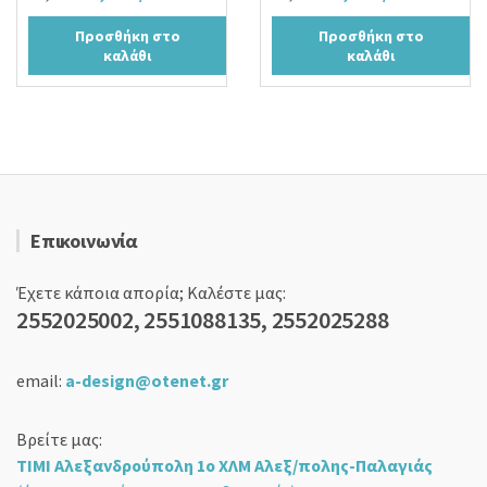
price
τρέχουσα
price
τρέχουσα
Προσθήκη στο
Προσθήκη στο
was:
τιμή
was:
τιμή
καλάθι
καλάθι
19,00 €.
είναι:
24,00 €.
είναι:
15,90 €.
18,90 €.
Επικοινωνία
Έχετε κάποια απορία; Καλέστε μας:
2552025002, 2551088135, 2552025288
email:
a-design@otenet.gr
Βρείτε μας:
ΤΙΜΙ Αλεξανδρούπολη 1ο ΧΛΜ Αλεξ/πολης-Παλαγιάς