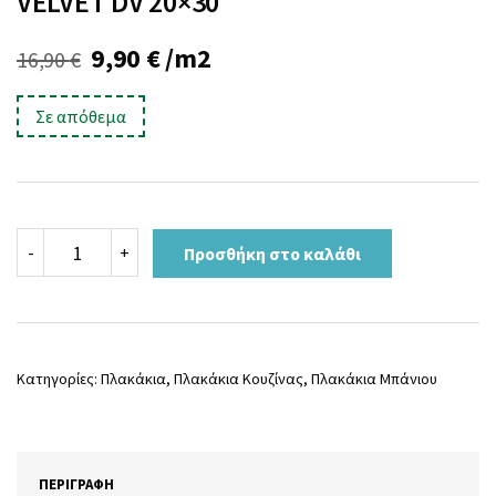
VELVET DV 20×30
Original
Η
9,90
€
/m2
16,90
€
price
τρέχουσα
Σε απόθεμα
was:
τιμή
16,90 €.
είναι:
9,90 €.
VELVET
-
+
Προσθήκη στο καλάθι
DV
20x30
ποσότητα
Κατηγορίες:
Πλακάκια
,
Πλακάκια Κουζίνας
,
Πλακάκια Μπάνιου
ΠΕΡΙΓΡΑΦΉ