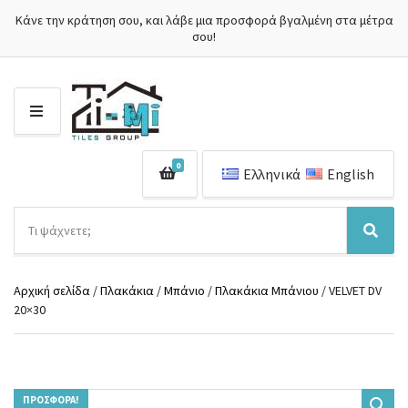
Κάνε την κράτηση σου, και λάβε μια προσφορά βγαλμένη στα μέτρα
σου!
Μ
Ε
Ν
0
Ο
Ελληνικά
English
Ύ
Α
ν
Ό
Α
α
ν
ν
ζ
ο
α
ή
Αρχική σελίδα
/
Πλακάκια
/
Μπάνιο
/
Πλακάκια Μπάνιου
/ VELVET DV
μ
ζ
τ
20×30
α
ή
η
κ
τ
σ
α
η
η
τ
σ
π
η
η
ρ
γ
ΠΡΟΣΦΟΡΆ!