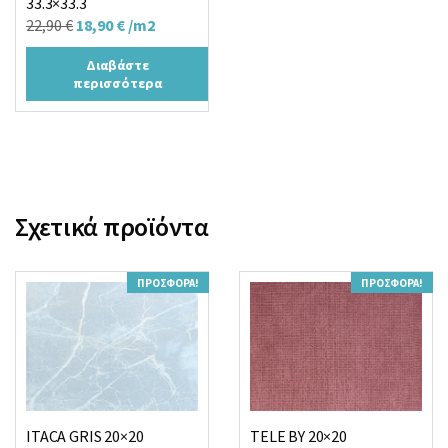
33.3×33.3
Original
Η
22,90
€
18,90
€
/m2
price
τρέχουσα
Διαβάστε
was:
τιμή
περισσότερα
22,90 €.
είναι:
18,90 €.
Σχετικά προϊόντα
ΠΡΟΣΦΟΡΆ!
ΠΡΟΣΦΟΡΆ!
ITACA GRIS 20×20
TELE BY 20×20