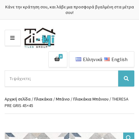
Κάνε την κράτηση σου, και λάβε μια προσφορά βγαλμένη στα μέτρα
σου!
Μ
Ε
Ν
0
Ο
Ελληνικά
English
Ύ
Α
ν
Ό
Α
α
ν
ν
ζ
ο
α
ή
Αρχική σελίδα
/
Πλακάκια
/
Μπάνιο
/
Πλακάκια Μπάνιου
/ THERESA
μ
ζ
τ
PRE GRIS 45×45
α
ή
η
κ
τ
σ
α
η
η
τ
σ
π
η
η
ρ
γ