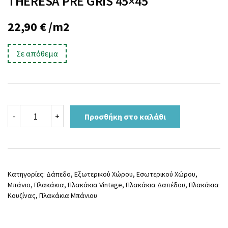
THERESA PRE GRIS 45×45
22,90
€
/m2
Σε απόθεμα
THERESA
-
+
Προσθήκη στο καλάθι
PRE
GRIS
45x45
ποσότητα
Κατηγορίες:
Δάπεδο
,
Εξωτερικού Χώρου
,
Εσωτερικού Χώρου
,
Μπάνιο
,
Πλακάκια
,
Πλακάκια Vintage
,
Πλακάκια Δαπέδου
,
Πλακάκια
Κουζίνας
,
Πλακάκια Μπάνιου