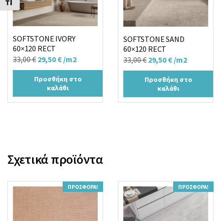
Εναλλαγή Μεγέθους Γραμμάτων
SOFTSTONE IVORY
SOFTSTONE SAND
60×120 RECT
60×120 RECT
Original
Η
Original
Η
33,00
€
29,50
€
/m2
33,00
€
29,50
€
/m2
price
τρέχουσα
price
τρέχουσα
Προσθήκη στο
Προσθήκη στο
was:
τιμή
was:
τιμή
καλάθι
καλάθι
33,00 €.
είναι:
33,00 €.
είναι:
29,50 €.
29,50 €.
Σχετικά προϊόντα
ΠΡΟΣΦΟΡΆ!
ΠΡΟΣΦΟΡΆ!