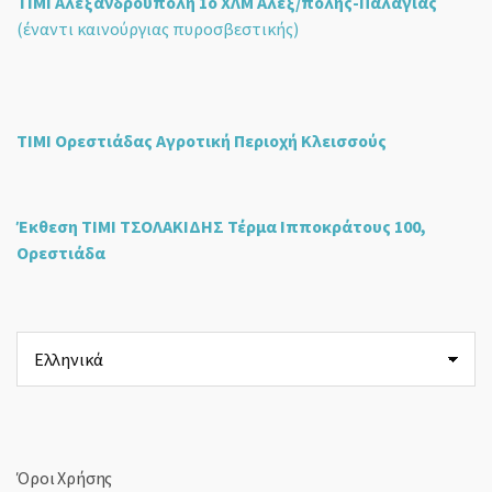
ΤΙΜΙ Αλεξανδρούπολη 1ο ΧΛΜ Αλεξ/πολης-Παλαγιάς
(έναντι καινούργιας πυροσβεστικής)
ΤΙΜΙ Ορεστιάδας Αγροτική Περιοχή Κλεισσούς
Έκθεση ΤΙΜΙ ΤΣΟΛΑΚΙΔΗΣ Τέρμα Ιπποκράτους 100,
Ορεστιάδα
Επιλέξτε
μια
γλώσσα
Όροι Χρήσης