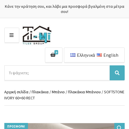
Κάνε την κράτηση σου, και λάβε μια προσφορά βγαλμένη στα μέτρα
σου!
Μ
Ε
Ν
0
Ο
Ελληνικά
English
Ύ
Α
ν
Ό
Α
α
ν
ν
ζ
ο
α
ή
Αρχική σελίδα
/
Πλακάκια
/
Μπάνιο
/
Πλακάκια Μπάνιου
/ SOFTSTONE
μ
ζ
τ
IVORY 60×60 RECT
α
ή
η
κ
τ
σ
α
η
η
τ
σ
π
η
η
ρ
γ
ΠΡΟΣΦΟΡΆ!