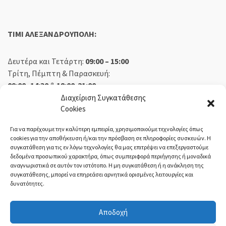
TIMI ΑΛΕΞΑΝΔΡΟΥΠΟΛΗ:
Δευτέρα και Τετάρτη:
09:00 – 15:00
Τρίτη, Πέμπτη & Παρασκευή:
09:00 -14:30
&
18:00-21:00
Σάββατο:
09:00 – 14:30
Διαχείριση Συγκατάθεσης
Cookies
Κυριακή:
Κλειστά
Για να παρέχουμε την καλύτερη εμπειρία, χρησιμοποιούμε τεχνολογίες όπως
cookies για την αποθήκευση ή/και την πρόσβαση σε πληροφορίες συσκευών. Η
συγκατάθεση για τις εν λόγω τεχνολογίες θα μας επιτρέψει να επεξεργαστούμε
δεδομένα προσωπικού χαρακτήρα, όπως συμπεριφορά περιήγησης ή μοναδικά
ΕΚΘΕΣΗ ΟΡΕΣΤΙΑΔΑ:
αναγνωριστικά σε αυτόν τον ιστότοπο. Η μη συγκατάθεση ή η ανάκληση της
συγκατάθεσης, μπορεί να επηρεάσει αρνητικά ορισμένες λειτουργίες και
δυνατότητες.
Δευτέρα, Τετάρτη:
08:30 – 14:30
Τρίτη, Πέμπτη, Παρασκευή:
08:30 – 14:00 & 18:00 – 21:00
Αποδοχή
Σάββατο:
08:30 – 14:30