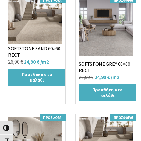
ΠΡΟΣΦΟΡΆ!
ΠΡΟΣΦΟΡΆ!
SOFTSTONE SAND 60×60
RECT
Original
Η
26,90
€
24,90
€
/m2
SOFTSTONE GREY 60×60
price
τρέχουσα
RECT
Προσθήκη στο
was:
τιμή
Original
Η
26,90
€
24,90
€
/m2
καλάθι
26,90 €.
είναι:
price
τρέχουσα
Προσθήκη στο
24,90 €.
was:
τιμή
καλάθι
26,90 €.
είναι:
24,90 €.
ΠΡΟΣΦΟΡΆ!
ΠΡΟΣΦΟΡΆ!
Εναλλαγή Υψηλής Αντίθεσης