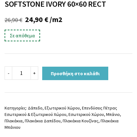
SOFTSTONE IVORY 60×60 RECT
Original
Η
24,90
€
/m2
26,90
€
price
τρέχουσα
Σε απόθεμα
was:
τιμή
26,90 €.
είναι:
24,90 €.
SOFTSTONE
-
+
Προσθήκη στο καλάθι
IVORY
60x60
RECT
ποσότητα
Κατηγορίες:
Δάπεδο
,
Εξωτερικού Χώρου
,
Επενδύσεις Πέτρας
Εσωτερικού & Εξωτερικού Χώρου
,
Εσωτερικού Χώρου
,
Μπάνιο
,
Πλακάκια
,
Πλακάκια Δαπέδου
,
Πλακάκια Κουζίνας
,
Πλακάκια
Μπάνιου