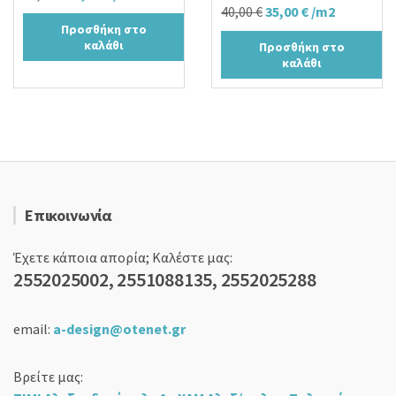
Original
Η
40,00
€
35,00
€
/m2
price
τρέχουσα
Προσθήκη στο
price
τρέχουσα
was:
τιμή
καλάθι
Προσθήκη στο
was:
τιμή
24,00 €.
είναι:
καλάθι
40,00 €.
είναι:
18,90 €.
35,00 €.
Επικοινωνία
Έχετε κάποια απορία; Καλέστε μας:
2552025002, 2551088135, 2552025288
email:
a-design@otenet.gr
Βρείτε μας: