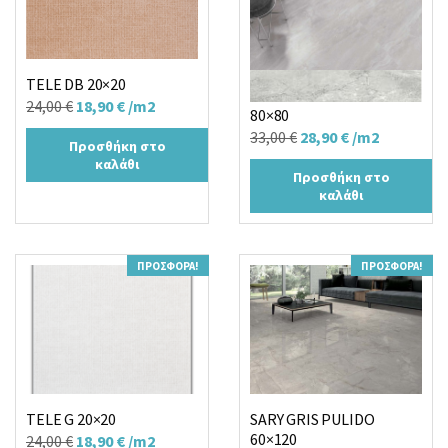
TELE DB 20×20
KENIA PERLA MATT R
Original
Η
24,00
€
18,90
€
/m2
80×80
price
τρέχουσα
Original
Η
33,00
€
28,90
€
/m2
Προσθήκη στο
was:
τιμή
price
τρέχουσα
καλάθι
24,00 €.
είναι:
Προσθήκη στο
was:
τιμή
καλάθι
18,90 €.
33,00 €.
είναι:
28,90 €.
ΠΡΟΣΦΟΡΆ!
ΠΡΟΣΦΟΡΆ!
TELE G 20×20
SARY GRIS PULIDO
60×120
Original
Η
24,00
€
18,90
€
/m2