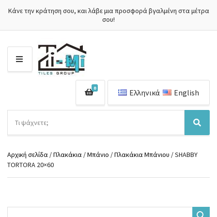
Κάνε την κράτηση σου, και λάβε μια προσφορά βγαλμένη στα μέτρα
σου!
Μ
Ε
Ν
0
Ο
Ελληνικά
English
Ύ
Α
ν
Ό
Α
α
ν
ν
ζ
ο
α
ή
Αρχική σελίδα
/
Πλακάκια
/
Μπάνιο
/
Πλακάκια Μπάνιου
/ SHABBY
μ
ζ
τ
TORTORA 20×60
α
ή
η
κ
τ
σ
α
η
η
τ
σ
π
η
η
ρ
γ