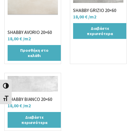
SHABBY GRIZIO 20×60
18,00
€
/m2
Διαβάστε
SHABBY AVORIO 20×60
περισσότερα
18,00
€
/m2
Προσθήκη στο
καλάθι
Εναλλαγή Υψηλής Αντίθεσης
SHABBY BIANCO 20×60
Εναλλαγή Μεγέθους Γραμμάτων
18,00
€
/m2
Διαβάστε
περισσότερα