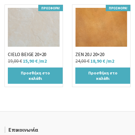
ΠΡΟΣΦΟΡΆ!
ΠΡΟΣΦΟΡΆ!
CIELO BEIGE 20×20
ZEN 20J 20×20
Original
Η
Original
Η
19,00
€
15,90
€
/m2
24,00
€
18,90
€
/m2
price
τρέχουσα
price
τρέχουσα
Προσθήκη στο
Προσθήκη στο
was:
τιμή
was:
τιμή
καλάθι
καλάθι
19,00 €.
είναι:
24,00 €.
είναι:
15,90 €.
18,90 €.
Επικοινωνία