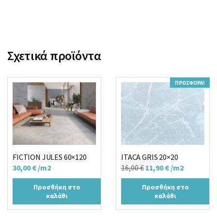
Σχετικά προϊόντα
ΠΡΟΣΦΟΡΆ!
FICTION JULES 60×120
ITACA GRIS 20×20
Original
Η
30,00
€
/m2
16,00
€
11,90
€
/m2
price
τρέχουσα
Προσθήκη στο
Προσθήκη στο
was:
τιμή
καλάθι
καλάθι
16,00 €.
είναι:
11,90 €.