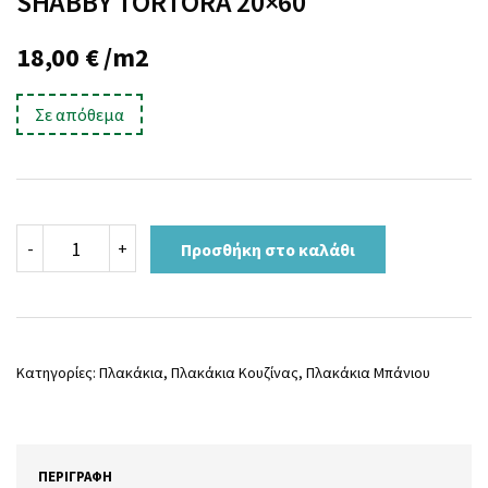
SHABBY TORTORA 20×60
18,00
€
/m2
Σε απόθεμα
SHABBY
-
+
Προσθήκη στο καλάθι
TORTORA
20x60
ποσότητα
Κατηγορίες:
Πλακάκια
,
Πλακάκια Κουζίνας
,
Πλακάκια Μπάνιου
ΠΕΡΙΓΡΑΦΉ