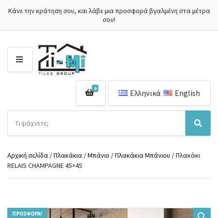
Κάνε την κράτηση σου, και λάβε μια προσφορά βγαλμένη στα μέτρα
σου!
Μ
Ε
Ν
0
Ο
Ελληνικά
English
Ύ
Α
ν
Ό
Α
α
ν
ν
ζ
ο
α
ή
Αρχική σελίδα
/
Πλακάκια
/
Μπάνιο
/
Πλακάκια Μπάνιου
/ Πλακάκι
μ
ζ
τ
RELAIS CHAMPAGNE 45×45
α
ή
η
κ
τ
σ
α
η
η
τ
σ
π
η
η
ρ
γ
ΠΡΟΣΦΟΡΆ!