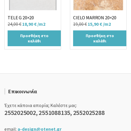
TELE G 20×20
CIELO MARRON 20×20
Original
Η
Original
Η
24,00
€
18,90
€
/m2
19,00
€
15,90
€
/m2
price
τρέχουσα
price
τρέχουσα
Προσθήκη στο
Προσθήκη στο
was:
τιμή
was:
τιμή
καλάθι
καλάθι
24,00 €.
είναι:
19,00 €.
είναι:
18,90 €.
15,90 €.
Επικοινωνία
Έχετε κάποια απορία; Καλέστε μας:
2552025002, 2551088135, 2552025288
email:
a-design@otenet.gr