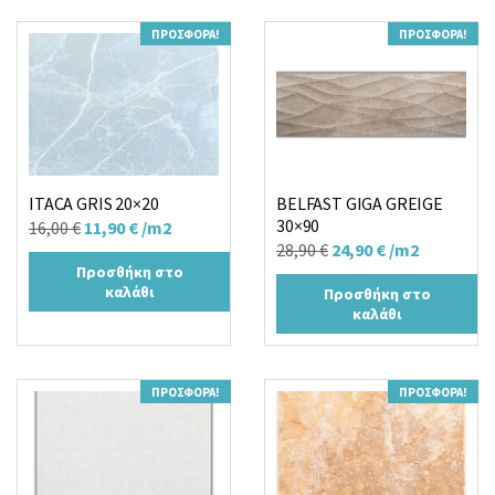
ΠΡΟΣΦΟΡΆ!
ΠΡΟΣΦΟΡΆ!
ITACA GRIS 20×20
BELFAST GIGA GREIGE
30×90
Original
Η
16,00
€
11,90
€
/m2
Original
Η
28,90
€
24,90
€
/m2
price
τρέχουσα
Προσθήκη στο
price
τρέχουσα
was:
τιμή
καλάθι
Προσθήκη στο
was:
τιμή
16,00 €.
είναι:
καλάθι
28,90 €.
είναι:
11,90 €.
24,90 €.
ΠΡΟΣΦΟΡΆ!
ΠΡΟΣΦΟΡΆ!