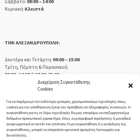
Σάββατο:
08:00 – 14:00
Κυριακή:
Κλειστά
TIMI ΑΛΕΞΑΝΔΡΟΥΠΟΛΗ:
Δευτέρα και Τετάρτη:
09:00 – 15:00
Τρίτη, Πέμπτη & Παρασκευή:
09:00 -14:30
&
18:00-21:00
Σάββατο:
09:00 – 14:30
Διαχείριση Συγκατάθεσης
Cookies
Κυριακή:
Κλειστά
Για να παρέχουμε την καλύτερη εμπειρία, χρησιμοποιούμε τεχνολογίες όπως
cookies για την αποθήκευση ή/και την πρόσβαση σε πληροφορίες συσκευών. Η
συγκατάθεση για τις εν λόγω τεχνολογίες θα μας επιτρέψει να επεξεργαστούμε
δεδομένα προσωπικού χαρακτήρα, όπως συμπεριφορά περιήγησης ή μοναδικά
ΕΚΘΕΣΗ ΟΡΕΣΤΙΑΔΑ:
αναγνωριστικά σε αυτόν τον ιστότοπο. Η μη συγκατάθεση ή η ανάκληση της
συγκατάθεσης, μπορεί να επηρεάσει αρνητικά ορισμένες λειτουργίες και
δυνατότητες.