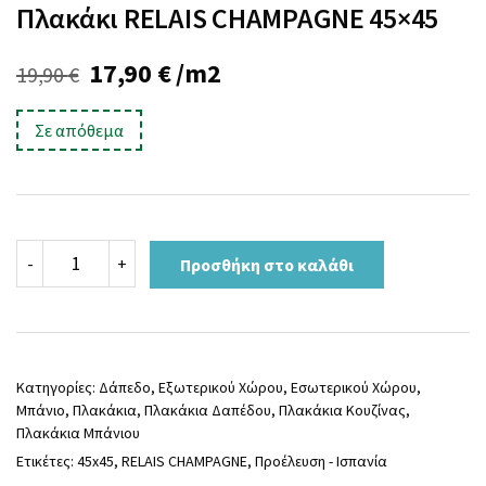
Πλακάκι RELAIS CHAMPAGNE 45×45
Original
Η
17,90
€
/m2
19,90
€
price
τρέχουσα
Σε απόθεμα
was:
τιμή
19,90 €.
είναι:
17,90 €.
Πλακάκι
-
+
Προσθήκη στο καλάθι
RELAIS
CHAMPAGNE
45x45
ποσότητα
Κατηγορίες:
Δάπεδο
,
Εξωτερικού Χώρου
,
Εσωτερικού Χώρου
,
Μπάνιο
,
Πλακάκια
,
Πλακάκια Δαπέδου
,
Πλακάκια Κουζίνας
,
Πλακάκια Μπάνιου
Ετικέτες:
45x45
,
RELAIS CHAMPAGNE
,
Προέλευση - Ισπανία