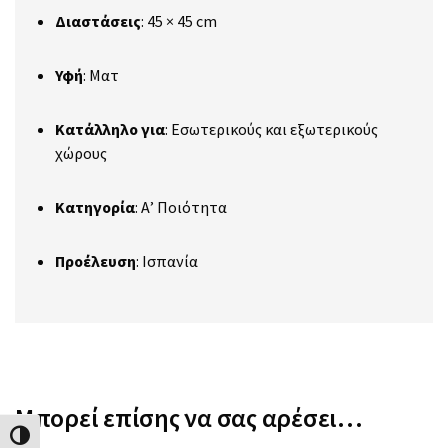
Διαστάσεις
:
45 × 45 cm
Υφή
:
Ματ
Κατάλληλο για
:
Εσωτερικούς και εξωτερικούς
χώρους
Κατηγορία
:
Α’ Ποιότητα
Προέλευση
:
Ισπανία
Μπορεί επίσης να σας αρέσει…
Εναλλαγή Υψηλής Αντίθεσης