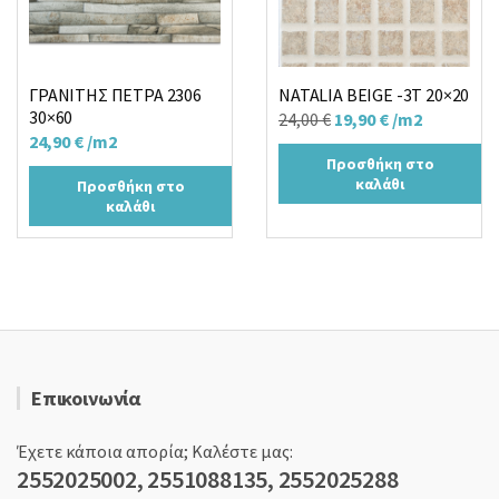
ΓΡΑΝΙΤΗΣ ΠΕΤΡΑ 2306
NATALIA BEIGE -3T 20×20
30×60
Original
Η
24,00
€
19,90
€
/m2
24,90
€
/m2
price
τρέχουσα
Προσθήκη στο
was:
τιμή
καλάθι
Προσθήκη στο
24,00 €.
είναι:
καλάθι
19,90 €.
Επικοινωνία
Έχετε κάποια απορία; Καλέστε μας:
2552025002, 2551088135, 2552025288