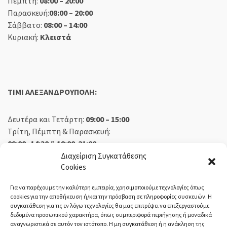
Πέμπτη:
08:00 – 20:00
Παρασκευή:
08:00 – 20:00
Σάββατο:
08:00 – 14:00
Κυριακή:
Κλειστά
TIMI ΑΛΕΞΑΝΔΡΟΥΠΟΛΗ:
Δευτέρα και Τετάρτη:
09:00 – 15:00
Τρίτη, Πέμπτη & Παρασκευή:
09:00 -14:30
&
18:00-21:00
Σάββατο:
09:00 – 14:30
Διαχείριση Συγκατάθεσης
Cookies
Κυριακή:
Κλειστά
Για να παρέχουμε την καλύτερη εμπειρία, χρησιμοποιούμε τεχνολογίες όπως
cookies για την αποθήκευση ή/και την πρόσβαση σε πληροφορίες συσκευών. Η
συγκατάθεση για τις εν λόγω τεχνολογίες θα μας επιτρέψει να επεξεργαστούμε
δεδομένα προσωπικού χαρακτήρα, όπως συμπεριφορά περιήγησης ή μοναδικά
ΕΚΘΕΣΗ ΟΡΕΣΤΙΑΔΑ:
αναγνωριστικά σε αυτόν τον ιστότοπο. Η μη συγκατάθεση ή η ανάκληση της