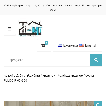
Κάνε την κράτηση σου, και λάβε μια προσφορά βγαλμένη στα μέτρα
σου!
Μ
Ε
Ν
0
Ο
Ελληνικά
English
Ύ
Α
ν
Ό
Α
α
ν
ν
ζ
ο
α
ή
Αρχική σελίδα
/
Πλακάκια
/
Μπάνιο
/
Πλακάκια Μπάνιου
/ OPALE
μ
ζ
τ
PULIDO R 60×120
α
ή
η
κ
τ
σ
α
η
η
τ
σ
π
η
η
ρ
γ