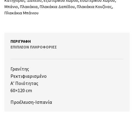
Κατηγορίες:
Δάπεδο
,
Εξωτερικού Χώρου
,
Εσωτερικού Χώρου
,
Μπάνιο
,
Πλακάκια
,
Πλακάκια Δαπέδου
,
Πλακάκια Κουζίνας
,
Πλακάκια Μπάνιου
ΠΕΡΙΓΡΑΦΉ
ΕΠΙΠΛΈΟΝ ΠΛΗΡΟΦΟΡΊΕΣ
Γρανίτης
Ρεκτιφιαρισμένο
Α’ Ποιότητας
60×120 cm
Προέλευση-Ισπανία