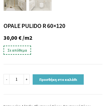
OPALE PULIDO R 60×120
30,00
€
/m2
Σε απόθεμα
OPALE
-
+
Προσθήκη στο καλάθι
PULIDO
R
60x120
ποσότητα