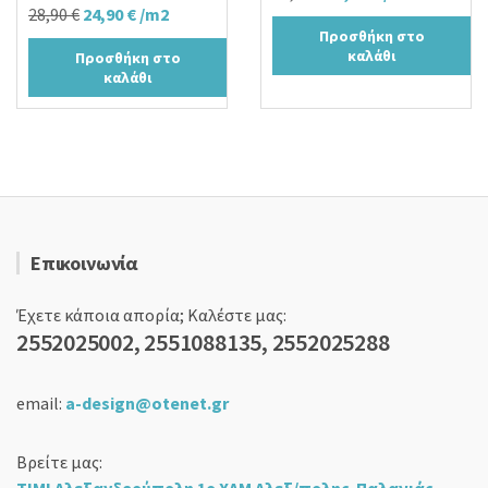
Original
Η
28,90
€
24,90
€
/m2
price
τρέχουσα
Προσθήκη στο
price
τρέχουσα
was:
τιμή
καλάθι
Προσθήκη στο
was:
τιμή
19,00 €.
είναι:
καλάθι
28,90 €.
είναι:
15,90 €.
24,90 €.
Επικοινωνία
Έχετε κάποια απορία; Καλέστε μας:
2552025002, 2551088135, 2552025288
email:
a-design@otenet.gr
Βρείτε μας: