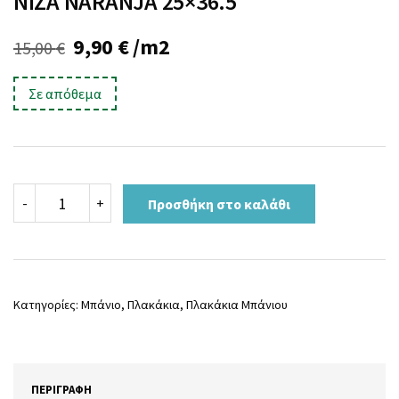
NIZA NARANJA 25×36.5
Original
Η
9,90
€
/m2
15,00
€
price
τρέχουσα
Σε απόθεμα
was:
τιμή
15,00 €.
είναι:
9,90 €.
NIZA
-
+
Προσθήκη στο καλάθι
NARANJA
25x36.5
ποσότητα
Κατηγορίες:
Μπάνιο
,
Πλακάκια
,
Πλακάκια Μπάνιου
ΠΕΡΙΓΡΑΦΉ