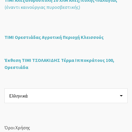
ΤΙΜΙ Αλεξανδρούπολη 1ο ΧΛΜ Αλεξ/πολης-Παλαγιάς
(έναντι καινούργιας πυροσβεστικής)
ΤΙΜΙ Ορεστιάδας Αγροτική Περιοχή Κλεισσούς
Έκθεση ΤΙΜΙ ΤΣΟΛΑΚΙΔΗΣ Τέρμα Ιπποκράτους 100,
Ορεστιάδα
Επιλέξτε
μια
γλώσσα
Όροι Χρήσης