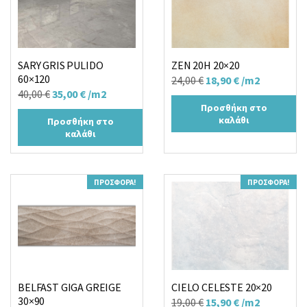
SARY GRIS PULIDO
ZEN 20H 20×20
60×120
Original
Η
24,00
€
18,90
€
/m2
Original
Η
40,00
€
35,00
€
/m2
price
τρέχουσα
Προσθήκη στο
price
τρέχουσα
was:
τιμή
καλάθι
Προσθήκη στο
was:
τιμή
24,00 €.
είναι:
καλάθι
40,00 €.
είναι:
18,90 €.
35,00 €.
ΠΡΟΣΦΟΡΆ!
ΠΡΟΣΦΟΡΆ!
BELFAST GIGA GREIGE
CIELO CELESTE 20×20
30×90
Original
Η
19,00
€
15,90
€
/m2