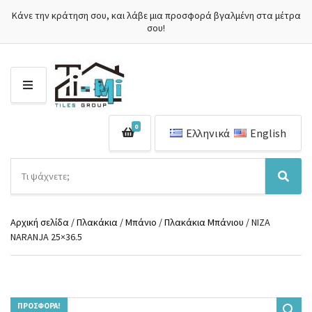
Κάνε την κράτηση σου, και λάβε μια προσφορά βγαλμένη στα μέτρα
σου!
Μ
Ε
Ν
0
Ο
Ελληνικά
English
Ύ
Α
ν
Ό
Α
α
ν
ν
ζ
ο
α
ή
Αρχική σελίδα
/
Πλακάκια
/
Μπάνιο
/
Πλακάκια Μπάνιου
/ NIZA
μ
ζ
τ
NARANJA 25×36.5
α
ή
η
κ
τ
σ
α
η
η
τ
σ
π
η
η
ρ
γ
ΠΡΟΣΦΟΡΆ!