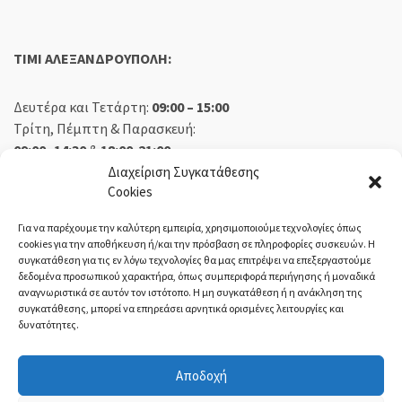
TIMI ΑΛΕΞΑΝΔΡΟΥΠΟΛΗ:
Δευτέρα και Τετάρτη:
09:00 – 15:00
Τρίτη, Πέμπτη & Παρασκευή:
09:00 -14:30
&
18:00-21:00
Σάββατο:
09:00 – 14:30
Διαχείριση Συγκατάθεσης
Cookies
Κυριακή:
Κλειστά
Για να παρέχουμε την καλύτερη εμπειρία, χρησιμοποιούμε τεχνολογίες όπως
cookies για την αποθήκευση ή/και την πρόσβαση σε πληροφορίες συσκευών. Η
συγκατάθεση για τις εν λόγω τεχνολογίες θα μας επιτρέψει να επεξεργαστούμε
δεδομένα προσωπικού χαρακτήρα, όπως συμπεριφορά περιήγησης ή μοναδικά
ΕΚΘΕΣΗ ΟΡΕΣΤΙΑΔΑ:
αναγνωριστικά σε αυτόν τον ιστότοπο. Η μη συγκατάθεση ή η ανάκληση της
συγκατάθεσης, μπορεί να επηρεάσει αρνητικά ορισμένες λειτουργίες και
δυνατότητες.
Δευτέρα, Τετάρτη:
08:30 – 14:30
Τρίτη, Πέμπτη, Παρασκευή:
08:30 – 14:00 & 18:00 – 21:00
Αποδοχή
Σάββατο:
08:30 – 14:30