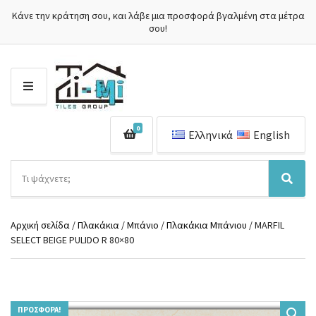
Κάνε την κράτηση σου, και λάβε μια προσφορά βγαλμένη στα μέτρα
σου!
Μ
Ε
Ν
0
Ο
Ελληνικά
English
Ύ
Α
ν
Ό
Α
α
ν
ν
ζ
ο
α
ή
Αρχική σελίδα
/
Πλακάκια
/
Μπάνιο
/
Πλακάκια Μπάνιου
/ MARFIL
μ
ζ
τ
SELECT BEIGE PULIDO R 80×80
α
ή
η
κ
τ
σ
α
η
η
τ
σ
π
η
η
ρ
γ
ΠΡΟΣΦΟΡΆ!