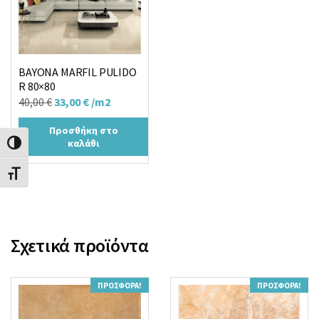
BAYONA MARFIL PULIDO
R 80×80
Original
Η
40,00
€
33,00
€
/m2
price
τρέχουσα
Προσθήκη στο
was:
τιμή
καλάθι
Εναλλαγή Υψηλής Αντίθεσης
40,00 €.
είναι:
33,00 €.
Εναλλαγή Μεγέθους Γραμμάτων
Σχετικά προϊόντα
ΠΡΟΣΦΟΡΆ!
ΠΡΟΣΦΟΡΆ!