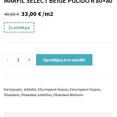
MARFIL SELECT BEIGE PULIDO R 80×80
Original
Η
33,00
€
/m2
40,00
€
price
τρέχουσα
Σε απόθεμα
was:
τιμή
40,00 €.
είναι:
33,00 €.
MARFIL
-
+
Προσθήκη στο καλάθι
SELECT
BEIGE
PULIDO
R
80x80
ποσότητα
Κατηγορίες:
Δάπεδο
,
Εξωτερικού Χώρου
,
Εσωτερικού Χώρου
,
Πλακάκια
,
Πλακάκια Δαπέδου
,
Πλακάκια Μπάνιου