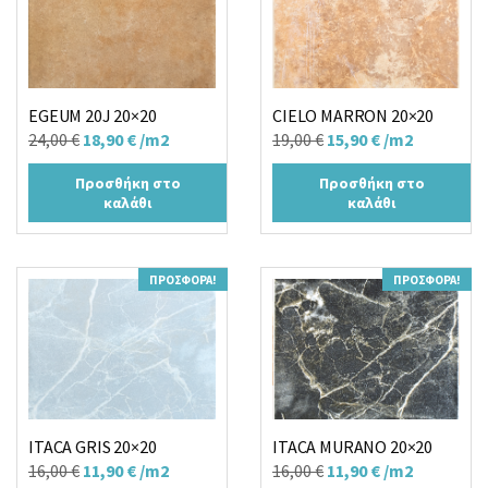
EGEUM 20J 20×20
CIELO MARRON 20×20
Original
Η
Original
Η
24,00
€
18,90
€
/m2
19,00
€
15,90
€
/m2
price
τρέχουσα
price
τρέχουσα
Προσθήκη στο
Προσθήκη στο
was:
τιμή
was:
τιμή
καλάθι
καλάθι
24,00 €.
είναι:
19,00 €.
είναι:
18,90 €.
15,90 €.
ΠΡΟΣΦΟΡΆ!
ΠΡΟΣΦΟΡΆ!
ITACA GRIS 20×20
ITACA MURANO 20×20
Original
Η
Original
Η
16,00
€
11,90
€
/m2
16,00
€
11,90
€
/m2