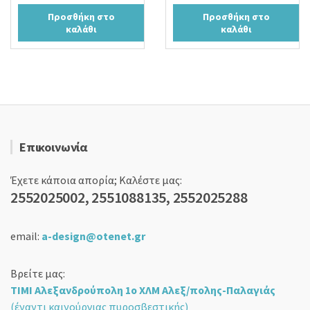
price
τρέχουσα
price
τρέχουσα
Προσθήκη στο
Προσθήκη στο
was:
τιμή
was:
τιμή
καλάθι
καλάθι
16,00 €.
είναι:
16,00 €.
είναι:
11,90 €.
11,90 €.
Επικοινωνία
Έχετε κάποια απορία; Καλέστε μας:
2552025002, 2551088135, 2552025288
email:
a-design@otenet.gr
Βρείτε μας:
ΤΙΜΙ Αλεξανδρούπολη 1ο ΧΛΜ Αλεξ/πολης-Παλαγιάς
(έναντι καινούργιας πυροσβεστικής)