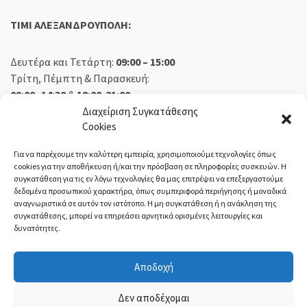
TIMI ΑΛΕΞΑΝΔΡΟΥΠΟΛΗ:
Δευτέρα και Τετάρτη:
09:00 – 15:00
Τρίτη, Πέμπτη & Παρασκευή:
09:00 -14:30
&
18:00-21:00
Σάββατο:
09:00 – 14:30
Διαχείριση Συγκατάθεσης
Cookies
Κυριακή:
Κλειστά
Για να παρέχουμε την καλύτερη εμπειρία, χρησιμοποιούμε τεχνολογίες όπως
cookies για την αποθήκευση ή/και την πρόσβαση σε πληροφορίες συσκευών. Η
συγκατάθεση για τις εν λόγω τεχνολογίες θα μας επιτρέψει να επεξεργαστούμε
δεδομένα προσωπικού χαρακτήρα, όπως συμπεριφορά περιήγησης ή μοναδικά
ΕΚΘΕΣΗ ΟΡΕΣΤΙΑΔΑ:
αναγνωριστικά σε αυτόν τον ιστότοπο. Η μη συγκατάθεση ή η ανάκληση της
συγκατάθεσης, μπορεί να επηρεάσει αρνητικά ορισμένες λειτουργίες και
δυνατότητες.
Δευτέρα, Τετάρτη:
08:30 – 14:30
Τρίτη, Πέμπτη, Παρασκευή:
08:30 – 14:00 & 18:00 – 21:00
Αποδοχή
Σάββατο:
08:30 – 14:30
Κυριακή:
Κλειστά
Δεν αποδέχομαι