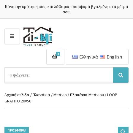
Κάνε την κράτηση σου, και λάβε μια προσφορά βγαλμένη στα μέτρα
σου!
Μ
Ε
Ν
0
Ο
Ελληνικά
English
Ύ
Α
ν
Ό
Α
α
ν
ν
ζ
ο
α
ή
Αρχική σελίδα
/
Πλακάκια
/
Μπάνιο
/
Πλακάκια Μπάνιου
/ LOOP
μ
ζ
τ
GRAFITO 20×50
α
ή
η
κ
τ
σ
α
η
η
τ
σ
π
η
η
ρ
γ
ΠΡΟΣΦΟΡΆ!