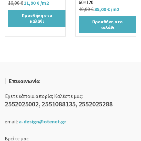
60×120
Original
Η
16,00
€
11,90
€
/m2
Original
Η
40,00
€
35,00
€
/m2
price
τρέχουσα
Προσθήκη στο
price
τρέχουσα
was:
τιμή
καλάθι
Προσθήκη στο
was:
τιμή
16,00 €.
είναι:
καλάθι
40,00 €.
είναι:
11,90 €.
35,00 €.
Επικοινωνία
Έχετε κάποια απορία; Καλέστε μας:
2552025002, 2551088135, 2552025288
email:
a-design@otenet.gr
Βρείτε μας: