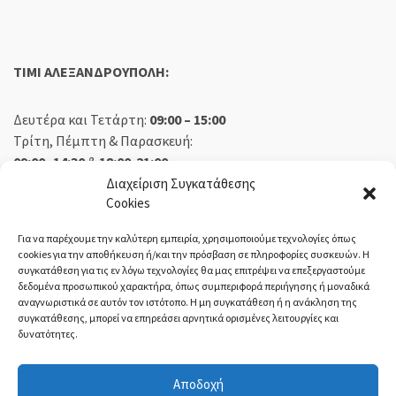
TIMI ΑΛΕΞΑΝΔΡΟΥΠΟΛΗ:
Δευτέρα και Τετάρτη:
09:00 – 15:00
Τρίτη, Πέμπτη & Παρασκευή:
09:00 -14:30
&
18:00-21:00
Σάββατο:
09:00 – 14:30
Διαχείριση Συγκατάθεσης
Cookies
Κυριακή:
Κλειστά
Για να παρέχουμε την καλύτερη εμπειρία, χρησιμοποιούμε τεχνολογίες όπως
cookies για την αποθήκευση ή/και την πρόσβαση σε πληροφορίες συσκευών. Η
συγκατάθεση για τις εν λόγω τεχνολογίες θα μας επιτρέψει να επεξεργαστούμε
δεδομένα προσωπικού χαρακτήρα, όπως συμπεριφορά περιήγησης ή μοναδικά
ΕΚΘΕΣΗ ΟΡΕΣΤΙΑΔΑ:
αναγνωριστικά σε αυτόν τον ιστότοπο. Η μη συγκατάθεση ή η ανάκληση της
συγκατάθεσης, μπορεί να επηρεάσει αρνητικά ορισμένες λειτουργίες και
δυνατότητες.
Δευτέρα, Τετάρτη:
08:30 – 14:30
Τρίτη, Πέμπτη, Παρασκευή:
08:30 – 14:00 & 18:00 – 21:00
Αποδοχή
Σάββατο:
08:30 – 14:30