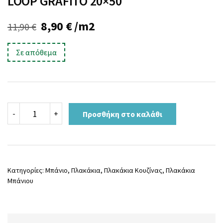
LOOP GRAFITO 20×50
Original
Η
8,90
€
/m2
11,90
€
price
τρέχουσα
Σε απόθεμα
was:
τιμή
11,90 €.
είναι:
8,90 €.
LOOP
-
+
Προσθήκη στο καλάθι
GRAFITO
20x50
ποσότητα
Κατηγορίες:
Μπάνιο
,
Πλακάκια
,
Πλακάκια Κουζίνας
,
Πλακάκια
Μπάνιου