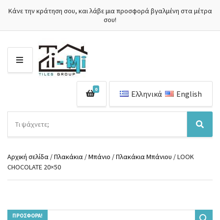
Κάνε την κράτηση σου, και λάβε μια προσφορά βγαλμένη στα μέτρα
σου!
Μ
Ε
Ν
0
Ο
Ελληνικά
English
Ύ
Α
ν
Ό
Α
α
ν
ν
ζ
ο
α
ή
Αρχική σελίδα
/
Πλακάκια
/
Μπάνιο
/
Πλακάκια Μπάνιου
/ LOOK
μ
ζ
τ
CHOCOLATE 20×50
α
ή
η
κ
τ
σ
α
η
η
τ
σ
π
η
η
ρ
γ
ΠΡΟΣΦΟΡΆ!