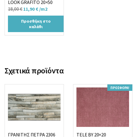
LOOK GRAFITO 20×50
Original
Η
18,00
€
11,90
€
/m2
price
τρέχουσα
Προσθήκη στο
was:
τιμή
καλάθι
18,00 €.
είναι:
11,90 €.
Σχετικά προϊόντα
ΠΡΟΣΦΟΡΆ!
ΓΡΑΝΙΤΗΣ ΠΕΤΡΑ 2306
TELE BY 20×20