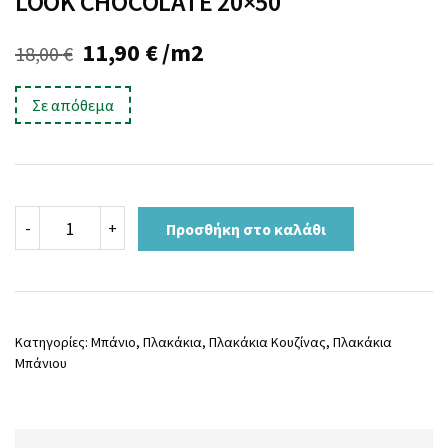
LOOK CHOCOLATE 20×50
Original
Η
11,90
€
/m2
18,00
€
price
τρέχουσα
Σε απόθεμα
was:
τιμή
18,00 €.
είναι:
11,90 €.
LOOK
-
+
Προσθήκη στο καλάθι
CHOCOLATE
20x50
ποσότητα
Κατηγορίες:
Μπάνιο
,
Πλακάκια
,
Πλακάκια Κουζίνας
,
Πλακάκια
Μπάνιου