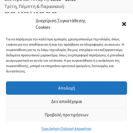
Τρίτη, Πέμπτη & Παρασκευή:
09:00 -14:30
&
18:00-21:00
Σάββατο:
09:00 – 14:30
Διαχείριση Συγκατάθεσης
Cookies
Κυριακή:
Κλειστά
Για να παρέχουμε την καλύτερη εμπειρία, χρησιμοποιούμε τεχνολογίες όπως
cookies για την αποθήκευση ή/και την πρόσβαση σε πληροφορίες συσκευών. Η
συγκατάθεση για τις εν λόγω τεχνολογίες θα μας επιτρέψει να επεξεργαστούμε
δεδομένα προσωπικού χαρακτήρα, όπως συμπεριφορά περιήγησης ή μοναδικά
ΕΚΘΕΣΗ ΟΡΕΣΤΙΑΔΑ:
αναγνωριστικά σε αυτόν τον ιστότοπο. Η μη συγκατάθεση ή η ανάκληση της
συγκατάθεσης, μπορεί να επηρεάσει αρνητικά ορισμένες λειτουργίες και
δυνατότητες.
Δευτέρα, Τετάρτη:
08:30 – 14:30
Τρίτη, Πέμπτη, Παρασκευή:
08:30 – 14:00 & 18:00 – 21:00
Αποδοχή
Σάββατο:
08:30 – 14:30
Κυριακή:
Κλειστά
Δεν αποδέχομαι
Προβολή προτιμήσεων
ΤΙ-ΜΙ Τσολακίδης
- ©2021 | ΓΕΜΗ:
54004221000
Όροι Χρήσης
Πολιτική Απορρήτου