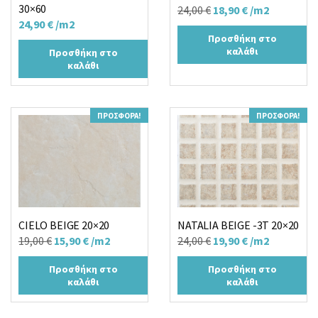
30×60
Original
Η
24,00
€
18,90
€
/m2
24,90
€
/m2
price
τρέχουσα
Προσθήκη στο
was:
τιμή
καλάθι
Προσθήκη στο
24,00 €.
είναι:
καλάθι
18,90 €.
ΠΡΟΣΦΟΡΆ!
ΠΡΟΣΦΟΡΆ!
CIELO BEIGE 20×20
NATALIA BEIGE -3T 20×20
Original
Η
Original
Η
19,00
€
15,90
€
/m2
24,00
€
19,90
€
/m2
price
τρέχουσα
price
τρέχουσα
Προσθήκη στο
Προσθήκη στο
was:
τιμή
was:
τιμή
καλάθι
καλάθι
19,00 €.
είναι:
24,00 €.
είναι:
15,90 €.
19,90 €.