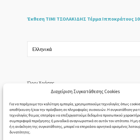
Έκθεση ΤΙΜΙ ΤΣΟΛΑΚΙΔΗΣ Τέρμα Ιπποκράτους 10
Επιλέξτε
μια
γλώσσα
Όροι Χρήσης
Διαχείριση Συγκατάθεσης Cookies
Πολιτική Απορρήτου
Για να παρέχουμε την καλύτερη εμπειρία, χρησιμοποιούμε τεχνολογίες όπως cookies
αποθήκευση ή/και την πρόσβαση σε πληροφορίες συσκευών. Η συγκατάθεση για τι
Υπαναχώρηση & Επιστροφές Προϊόντων
τεχνολογίες θα μας επιτρέψει να επεξεργαστούμε δεδομένα προσωπικού χαρακτήρ
συμπεριφορά περιήγησης ή μοναδικά αναγνωριστικά σε αυτόν τον ιστότοπο. Η μη
ή η ανάκληση της συγκατάθεσης, μπορεί να επηρεάσει αρνητικά ορισμένες λειτουρ
δυνατότητες.