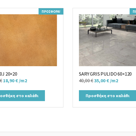
ΠΡΟΣΦΟΡΆ!
Π
0J 20×20
SARY GRIS PULIDO 60×120
Original
Η
Original
Η
€
18,90
€
/m2
40,00
€
35,00
€
/m2
price
τρέχουσα
price
τρέχουσα
was:
τιμή
was:
τιμή
οσθήκη στο καλάθι
Προσθήκη στο καλάθι
24,00 €.
είναι:
40,00 €.
είναι:
18,90 €.
35,00 €.