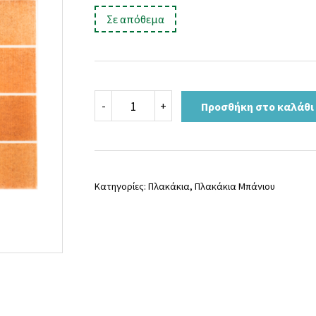
price
τρέχουσα
:
Σε απόθεμα
was:
τιμή
18,00 €.
είναι:
11,90 €.
GALA
-
+
Προσθήκη στο καλάθι
ORANGE
25x35
ποσότητα
Κατηγορίες:
Πλακάκια
,
Πλακάκια Μπάνιου