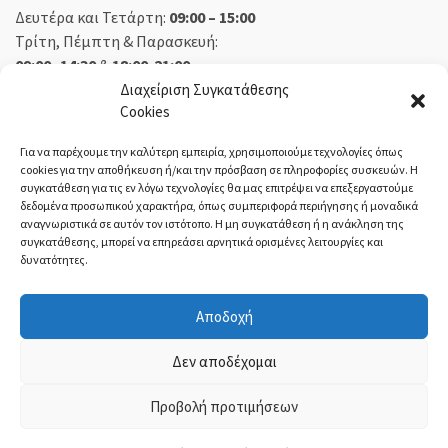
Δευτέρα και Τετάρτη:
09:00 – 15:00
Τρίτη, Πέμπτη & Παρασκευή:
09:00 -14:30
&
18:00-21:00
Σάββατο:
09:00 – 14:30
Διαχείριση Συγκατάθεσης
Cookies
Κυριακή:
Κλειστά
Για να παρέχουμε την καλύτερη εμπειρία, χρησιμοποιούμε τεχνολογίες όπως
cookies για την αποθήκευση ή/και την πρόσβαση σε πληροφορίες συσκευών. Η
συγκατάθεση για τις εν λόγω τεχνολογίες θα μας επιτρέψει να επεξεργαστούμε
δεδομένα προσωπικού χαρακτήρα, όπως συμπεριφορά περιήγησης ή μοναδικά
ΕΚΘΕΣΗ ΟΡΕΣΤΙΑΔΑ:
αναγνωριστικά σε αυτόν τον ιστότοπο. Η μη συγκατάθεση ή η ανάκληση της
συγκατάθεσης, μπορεί να επηρεάσει αρνητικά ορισμένες λειτουργίες και
δυνατότητες.
Δευτέρα, Τετάρτη:
08:30 – 14:30
Τρίτη, Πέμπτη, Παρασκευή:
08:30 – 14:00 & 18:00 – 21:00
Αποδοχή
Σάββατο:
08:30 – 14:30
Κυριακή:
Κλειστά
Δεν αποδέχομαι
Προβολή προτιμήσεων
ΤΙ-ΜΙ Τσολακίδης
- ©2021 | ΓΕΜΗ:
54004221000