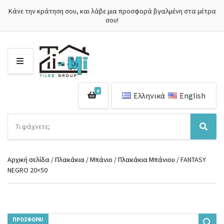
Κάνε την κράτηση σου, και λάβε μια προσφορά βγαλμένη στα μέτρα
σου!
Μ
Ε
Ν
0
Ο
Ελληνικά
English
Ύ
Α
ν
Ό
Α
α
ν
ν
ζ
ο
α
ή
Αρχική σελίδα
/
Πλακάκια
/
Μπάνιο
/
Πλακάκια Μπάνιου
/ FANTASY
μ
ζ
τ
NEGRO 20×50
α
ή
η
κ
τ
σ
α
η
η
τ
σ
π
η
η
ρ
γ
ΠΡΟΣΦΟΡΆ!