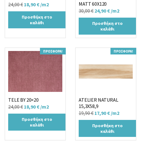
MATT 60X120
Original
Η
24,00
€
18,90
€
/m2
Original
Η
30,00
€
24,90
€
/m2
price
τρέχουσα
Προσθήκη στο
price
τρέχουσα
was:
τιμή
καλάθι
Προσθήκη στο
was:
τιμή
24,00 €.
είναι:
καλάθι
30,00 €.
είναι:
18,90 €.
24,90 €.
ΠΡΟΣΦΟΡΆ!
ΠΡΟΣΦΟΡΆ!
TELE BY 20×20
ATELIER NATURAL
15,3X58,9
Original
Η
24,00
€
18,90
€
/m2
Original
Η
19,90
€
17,90
€
/m2
price
τρέχουσα
Προσθήκη στο
price
τρέχουσα
was:
τιμή
καλάθι
Προσθήκη στο
was:
τιμή
24,00 €.
είναι:
καλάθι
19,90 €.
είναι:
18,90 €.