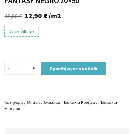
FANTASY NEGRO 20×50
Original
Η
12,90
€
/m2
18,00
€
price
τρέχουσα
Σε απόθεμα
was:
τιμή
18,00 €.
είναι:
12,90 €.
FANTASY
-
+
Προσθήκη στο καλάθι
NEGRO
20x50
ποσότητα
Κατηγορίες:
Μπάνιο
,
Πλακάκια
,
Πλακάκια Κουζίνας
,
Πλακάκια
Μπάνιου