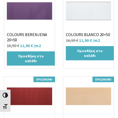
COLOURS BERENJENA
COLOURS BLANCO 20×50
20×50
Original
Η
16,90
€
11,90
€
/m2
Original
Η
16,90
€
11,90
€
/m2
price
τρέχουσα
Προσθήκη στο
price
τρέχουσα
was:
τιμή
καλάθι
Προσθήκη στο
was:
τιμή
16,90 €.
είναι:
καλάθι
16,90 €.
είναι:
11,90 €.
11,90 €.
ΠΡΟΣΦΟΡΆ!
ΠΡΟΣΦΟΡΆ!
Εναλλαγή Υψηλής Αντίθεσης
Εναλλαγή Μεγέθους Γραμμάτων