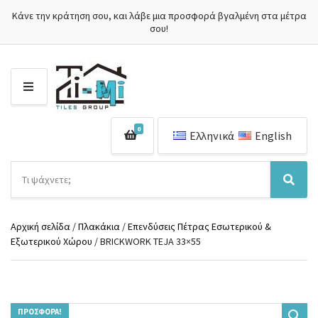
Κάνε την κράτηση σου, και λάβε μια προσφορά βγαλμένη στα μέτρα
σου!
Μ
Ε
Ν
0
Ο
Ελληνικά
English
Ύ
Α
ν
Ό
Α
α
ν
ν
ζ
ο
α
ή
Αρχική σελίδα
/
Πλακάκια
/
Επενδύσεις Πέτρας Εσωτερικού &
μ
ζ
τ
Εξωτερικού Χώρου
/ BRICKWORK TEJA 33×55
α
ή
η
κ
τ
σ
α
η
η
τ
σ
π
η
η
ρ
γ
ΠΡΟΣΦΟΡΆ!