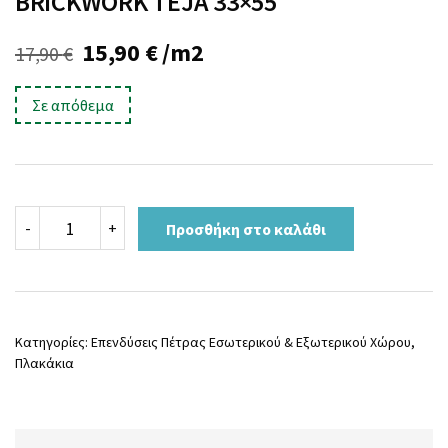
BRICKWORK TEJA 33×55
Original
Η
15,90
€
/m2
17,90
€
price
τρέχουσα
Σε απόθεμα
was:
τιμή
17,90 €.
είναι:
15,90 €.
BRICKWORK
-
+
Προσθήκη στο καλάθι
TEJA
33x55
ποσότητα
Κατηγορίες:
Επενδύσεις Πέτρας Εσωτερικού & Εξωτερικού Χώρου
,
Πλακάκια