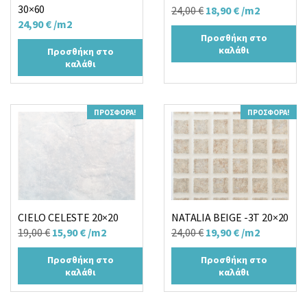
30×60
Original
Η
24,00
€
18,90
€
/m2
24,90
€
/m2
price
τρέχουσα
Προσθήκη στο
was:
τιμή
καλάθι
Προσθήκη στο
24,00 €.
είναι:
καλάθι
18,90 €.
ΠΡΟΣΦΟΡΆ!
ΠΡΟΣΦΟΡΆ!
CIELO CELESTE 20×20
NATALIA BEIGE -3T 20×20
Original
Η
Original
Η
19,00
€
15,90
€
/m2
24,00
€
19,90
€
/m2
price
τρέχουσα
price
τρέχουσα
Προσθήκη στο
Προσθήκη στο
was:
τιμή
was:
τιμή
καλάθι
καλάθι
19,00 €.
είναι:
24,00 €.
είναι:
15,90 €.
19,90 €.