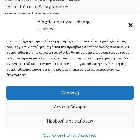
Τρίτη, Πέμπτη & Παρασκευή:
09:00 -14:30
&
18:00-21:00
Σάββατο:
09:00 – 14:30
Διαχείριση Συγκατάθεσης
Cookies
Κυριακή:
Κλειστά
Για να παρέχουμε την καλύτερη εμπειρία, χρησιμοποιούμε τεχνολογίες όπως
cookies για την αποθήκευση ή/και την πρόσβαση σε πληροφορίες συσκευών. Η
συγκατάθεση για τις εν λόγω τεχνολογίες θα μας επιτρέψει να επεξεργαστούμε
δεδομένα προσωπικού χαρακτήρα, όπως συμπεριφορά περιήγησης ή μοναδικά
ΕΚΘΕΣΗ ΟΡΕΣΤΙΑΔΑ:
αναγνωριστικά σε αυτόν τον ιστότοπο. Η μη συγκατάθεση ή η ανάκληση της
συγκατάθεσης, μπορεί να επηρεάσει αρνητικά ορισμένες λειτουργίες και
δυνατότητες.
Δευτέρα, Τετάρτη:
08:30 – 14:30
Τρίτη, Πέμπτη, Παρασκευή:
08:30 – 14:00 & 18:00 – 21:00
Αποδοχή
Σάββατο:
08:30 – 14:30
Κυριακή:
Κλειστά
Δεν αποδέχομαι
Προβολή προτιμήσεων
ΤΙ-ΜΙ Τσολακίδης
- ©2021 | ΓΕΜΗ:
54004221000
Όροι Χρήσης
Πολιτική Απορρήτου