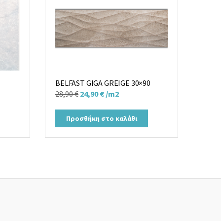
BELFAST GIGA GREIGE 30×90
Original
Η
28,90
€
24,90
€
/m2
price
τρέχουσα
was:
τιμή
Προσθήκη στο καλάθι
28,90 €.
είναι:
24,90 €.