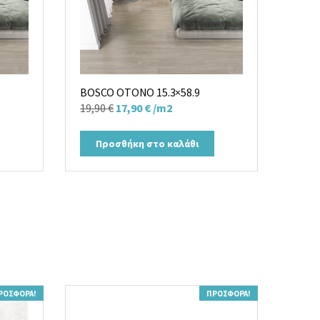
BOSCO OTONO 15.3×58.9
Original
Η
19,90
€
17,90
€
/m2
price
τρέχουσα
was:
τιμή
Προσθήκη στο καλάθι
19,90 €.
είναι:
17,90 €.
ΡΟΣΦΟΡΆ!
ΠΡΟΣΦΟΡΆ!