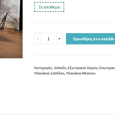
price
τρέχουσα
:
Σε απόθεμα
was:
τιμή
19,90 €.
είναι:
17,90 €.
BOSCO
-
+
Προσθήκη στο καλάθι
VERANO
RUSTICO
15.3x58.9
ποσότητα
Κατηγορίες:
Δάπεδο
,
Εξωτερικού Χώρου
,
Εσωτερικ
Πλακάκια Δαπέδου
,
Πλακάκια Μπάνιου