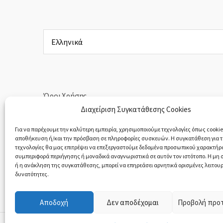
Επιλέξτε
μια
γλώσσα
Όροι Χρήσης
Διαχείριση Συγκατάθεσης Cookies
Πολιτική Απορρήτου
Για να παρέχουμε την καλύτερη εμπειρία, χρησιμοποιούμε τεχνολογίες όπως cookies
αποθήκευση ή/και την πρόσβαση σε πληροφορίες συσκευών. Η συγκατάθεση για τι
Υπαναχώρηση & Επιστροφές Προϊόντων
τεχνολογίες θα μας επιτρέψει να επεξεργαστούμε δεδομένα προσωπικού χαρακτήρ
συμπεριφορά περιήγησης ή μοναδικά αναγνωριστικά σε αυτόν τον ιστότοπο. Η μη
ή η ανάκληση της συγκατάθεσης, μπορεί να επηρεάσει αρνητικά ορισμένες λειτουρ
δυνατότητες.
Αποδοχή
Δεν αποδέχομαι
Προβολή προ