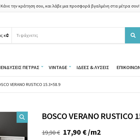
Κάνε την κράτηση σου, και λάβε μια προσφορά βγαλμένη στα μέτρα σου!
Α
ν
Α
α
ν
ζ
α
ή
ζ
τ
ή
ΠΕΝΔΎΣΕΙΣ ΠΈΤΡΑΣ
VINTAGE
ΙΔΈΕΣ & ΛΎΣΕΙΣ
ΕΠΙΚΟΙΝΩΝ
η
τ
σ
η
η
σ
OSCO VERANO RUSTICO 15.3×58.9
π
η
ρ
ο
ϊ
ό
BOSCO VERANO RUSTICO 15
ν
τ
ω
Original
Η
17,90
€
/m2
19,90
€
ν