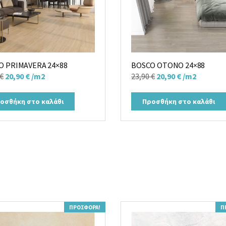
O PRIMAVERA 24×88
BOSCO OTONO 24×88
Original
Η
Original
Η
€
20,90
€
/m2
23,90
€
20,90
€
/m2
price
τρέχουσα
price
τρέχουσα
was:
τιμή
was:
τιμή
οσθήκη στο καλάθι
Προσθήκη στο καλάθι
23,90 €.
είναι:
23,90 €.
είναι:
20,90 €.
20,90 €.
ΠΡΟΣΦΟΡΆ!
Π