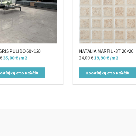
GRIS PULIDO 60×120
NATALIA MARFIL -3T 20×20
Original
Η
Original
Η
€
35,00
€
/m2
24,00
€
19,90
€
/m2
price
τρέχουσα
price
τρέχουσα
was:
τιμή
was:
τιμή
οσθήκη στο καλάθι
Προσθήκη στο καλάθι
40,00 €.
είναι:
24,00 €.
είναι:
35,00 €.
19,90 €.