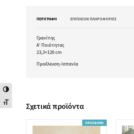
ΠΕΡΙΓΡΑΦΉ
ΕΠΙΠΛΈΟΝ ΠΛΗΡΟΦΟΡΊΕΣ
Γρανίτης
Α’ Ποιότητας
23,3×120 cm
Προέλευση-Ισπανία
Εναλλαγή Υψηλής Αντίθεσης
Εναλλαγή Μεγέθους Γραμμάτων
Σχετικά προϊόντα
ΠΡΟΣΦΟΡΆ!