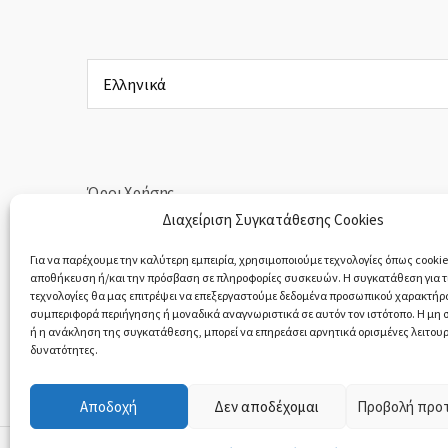
Επιλέξτε
μια
γλώσσα
Όροι Χρήσης
Διαχείριση Συγκατάθεσης Cookies
Πολιτική Απορρήτου
Για να παρέχουμε την καλύτερη εμπειρία, χρησιμοποιούμε τεχνολογίες όπως cookies
αποθήκευση ή/και την πρόσβαση σε πληροφορίες συσκευών. Η συγκατάθεση για τι
Υπαναχώρηση & Επιστροφές Προϊόντων
τεχνολογίες θα μας επιτρέψει να επεξεργαστούμε δεδομένα προσωπικού χαρακτήρ
συμπεριφορά περιήγησης ή μοναδικά αναγνωριστικά σε αυτόν τον ιστότοπο. Η μη
ή η ανάκληση της συγκατάθεσης, μπορεί να επηρεάσει αρνητικά ορισμένες λειτουρ
δυνατότητες.
Αποδοχή
Δεν αποδέχομαι
Προβολή προ