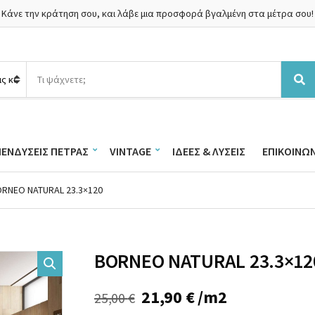
Κάνε την κράτηση σου, και λάβε μια προσφορά βγαλμένη στα μέτρα σου!
Α
ν
Α
α
ν
ζ
α
ή
ζ
τ
ή
ΠΕΝΔΎΣΕΙΣ ΠΈΤΡΑΣ
VINTAGE
ΙΔΈΕΣ & ΛΎΣΕΙΣ
ΕΠΙΚΟΙΝΩΝ
η
τ
σ
η
η
σ
ORNEO NATURAL 23.3×120
π
η
ρ
ο
ϊ
ό
BORNEO NATURAL 23.3×12
ν
τ
ω
Original
Η
21,90
€
/m2
25,00
€
ν