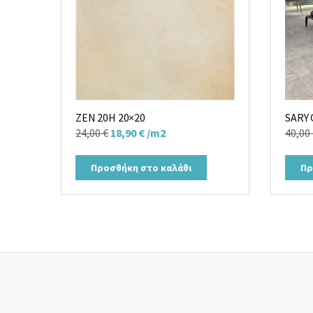
ZEN 20H 20×20
SARY 
Original
Η
24,00
€
18,90
€
/m2
40,00
price
τρέχουσα
was:
τιμή
Προσθήκη στο καλάθι
Πρ
24,00 €.
είναι:
18,90 €.