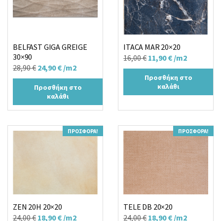
BELFAST GIGA GREIGE
ITACA MAR 20×20
30×90
Original
Η
16,00
€
11,90
€
/m2
Original
Η
28,90
€
24,90
€
/m2
price
τρέχουσα
Προσθήκη στο
price
τρέχουσα
was:
τιμή
καλάθι
Προσθήκη στο
was:
τιμή
16,00 €.
είναι:
καλάθι
28,90 €.
είναι:
11,90 €.
24,90 €.
ΠΡΟΣΦΟΡΆ!
ΠΡΟΣΦΟΡΆ!
ZEN 20H 20×20
TELE DB 20×20
Original
Η
Original
Η
24,00
€
18,90
€
/m2
24,00
€
18,90
€
/m2