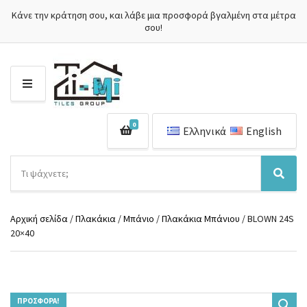
Κάνε την κράτηση σου, και λάβε μια προσφορά βγαλμένη στα μέτρα
σου!
Μ
Ε
Ν
0
Ο
Ελληνικά
English
Ύ
Α
ν
Ό
Α
α
ν
ν
ζ
ο
α
ή
Αρχική σελίδα
/
Πλακάκια
/
Μπάνιο
/
Πλακάκια Μπάνιου
/ BLOWN 24S
μ
ζ
τ
20×40
α
ή
η
κ
τ
σ
α
η
η
τ
σ
π
η
η
ρ
γ
ΠΡΟΣΦΟΡΆ!