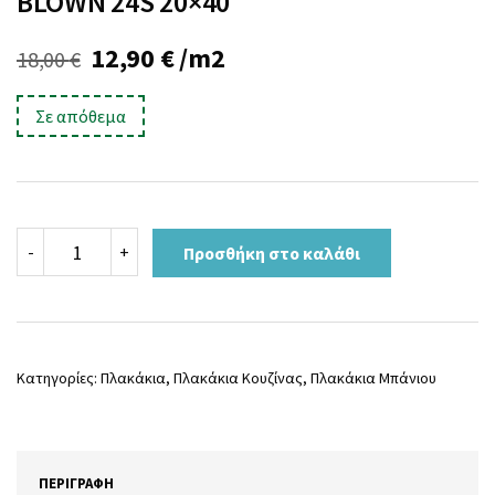
BLOWN 24S 20×40
Original
Η
12,90
€
/m2
18,00
€
price
τρέχουσα
Σε απόθεμα
was:
τιμή
18,00 €.
είναι:
12,90 €.
BLOWN
-
+
Προσθήκη στο καλάθι
24S
20x40
ποσότητα
Κατηγορίες:
Πλακάκια
,
Πλακάκια Κουζίνας
,
Πλακάκια Μπάνιου
ΠΕΡΙΓΡΑΦΉ