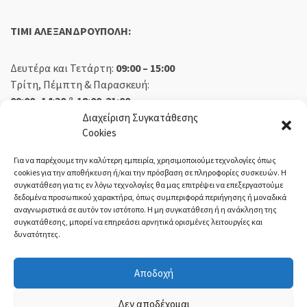
TIMI ΑΛΕΞΑΝΔΡΟΥΠΟΛΗ:
Δευτέρα και Τετάρτη:
09:00 – 15:00
Τρίτη, Πέμπτη & Παρασκευή:
09:00 -14:30
&
18:00-21:00
Σάββατο:
09:00 – 14:30
Διαχείριση Συγκατάθεσης
Cookies
Κυριακή:
Κλειστά
Για να παρέχουμε την καλύτερη εμπειρία, χρησιμοποιούμε τεχνολογίες όπως
cookies για την αποθήκευση ή/και την πρόσβαση σε πληροφορίες συσκευών. Η
συγκατάθεση για τις εν λόγω τεχνολογίες θα μας επιτρέψει να επεξεργαστούμε
δεδομένα προσωπικού χαρακτήρα, όπως συμπεριφορά περιήγησης ή μοναδικά
ΕΚΘΕΣΗ ΟΡΕΣΤΙΑΔΑ:
αναγνωριστικά σε αυτόν τον ιστότοπο. Η μη συγκατάθεση ή η ανάκληση της
συγκατάθεσης, μπορεί να επηρεάσει αρνητικά ορισμένες λειτουργίες και
δυνατότητες.
Δευτέρα, Τετάρτη:
08:30 – 14:30
Τρίτη, Πέμπτη, Παρασκευή:
08:30 – 14:00 & 18:00 – 21:00
Αποδοχή
Σάββατο:
08:30 – 14:30
Κυριακή:
Κλειστά
Δεν αποδέχομαι