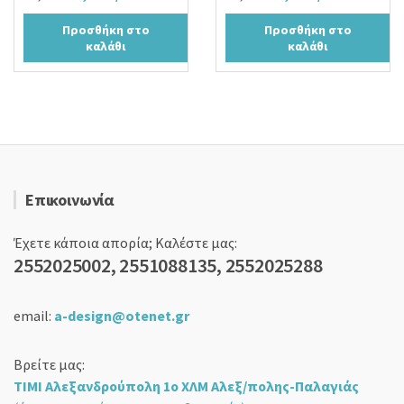
price
τρέχουσα
price
τρέχουσα
Προσθήκη στο
Προσθήκη στο
was:
τιμή
was:
τιμή
καλάθι
καλάθι
24,00 €.
είναι:
24,00 €.
είναι:
18,90 €.
18,90 €.
Επικοινωνία
Έχετε κάποια απορία; Καλέστε μας:
2552025002, 2551088135, 2552025288
email:
a-design@otenet.gr
Βρείτε μας:
ΤΙΜΙ Αλεξανδρούπολη 1ο ΧΛΜ Αλεξ/πολης-Παλαγιάς