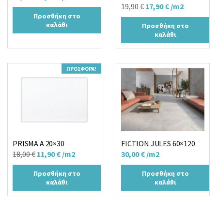
Original
Η
19,90
€
17,90
€
/m2
price
τρέχουσα
Προσθήκη στο
price
τρέχουσα
was:
τιμή
καλάθι
Προσθήκη στο
was:
τιμή
19,00 €.
είναι:
καλάθι
19,90 €.
είναι:
15,90 €.
17,90 €.
ΠΡΟΣΦΟΡΆ!
PRISMA A 20×30
FICTION JULES 60×120
Original
Η
18,00
€
11,90
€
/m2
30,00
€
/m2
price
τρέχουσα
Προσθήκη στο
Προσθήκη στο
was:
τιμή
καλάθι
καλάθι
18,00 €.
είναι:
11,90 €.