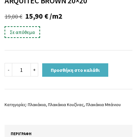
ARQUITEC BROWN 20×20
Original
Η
15,90
€
/m2
19,00
€
price
τρέχουσα
Σε απόθεμα
was:
τιμή
19,00 €.
είναι:
15,90 €.
ARQUITEC
-
+
Προσθήκη στο καλάθι
BROWN
20x20
ποσότητα
Κατηγορίες:
Πλακάκια
,
Πλακάκια Κουζίνας
,
Πλακάκια Μπάνιου
ΠΕΡΙΓΡΑΦΉ