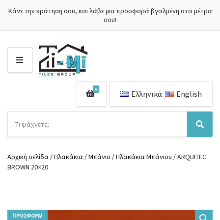
Κάνε την κράτηση σου, και λάβε μια προσφορά βγαλμένη στα μέτρα
σου!
Μ
Ε
Ν
0
Ο
Ελληνικά
English
Ύ
Α
ν
Ό
Α
α
ν
ν
ζ
ο
α
ή
Αρχική σελίδα
/
Πλακάκια
/
Μπάνιο
/
Πλακάκια Μπάνιου
/ ARQUITEC
μ
ζ
τ
BROWN 20×20
α
ή
η
κ
τ
σ
α
η
η
τ
σ
π
η
η
ρ
γ
ΠΡΟΣΦΟΡΆ!