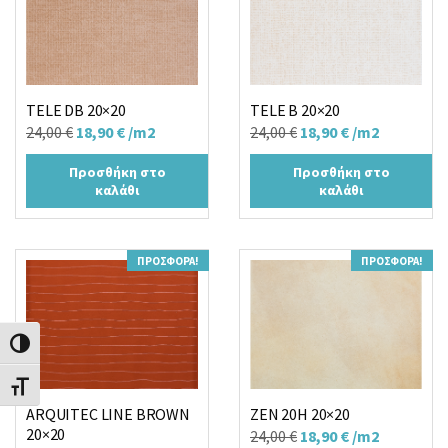
TELE DB 20×20
TELE B 20×20
Original
Η
Original
Η
24,00
€
18,90
€
/m2
24,00
€
18,90
€
/m2
price
τρέχουσα
price
τρέχουσα
Προσθήκη στο
Προσθήκη στο
was:
τιμή
was:
τιμή
καλάθι
καλάθι
24,00 €.
είναι:
24,00 €.
είναι:
18,90 €.
18,90 €.
ΠΡΟΣΦΟΡΆ!
ΠΡΟΣΦΟΡΆ!
Εναλλαγή Υψηλής Αντίθεσης
Εναλλαγή Μεγέθους Γραμμάτων
ARQUITEC LINE BROWN
ZEN 20H 20×20
20×20
Original
Η
24,00
€
18,90
€
/m2