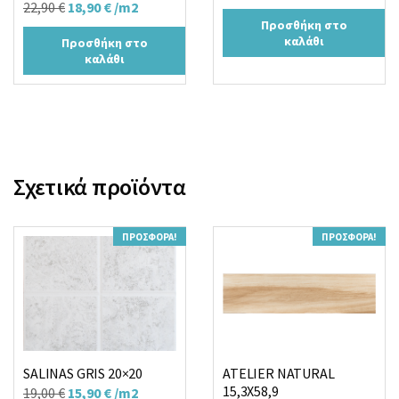
Original
Η
22,90
€
18,90
€
/m2
price
τρέχουσα
Προσθήκη στο
price
τρέχουσα
was:
τιμή
καλάθι
Προσθήκη στο
was:
τιμή
24,00 €.
είναι:
καλάθι
22,90 €.
είναι:
18,90 €.
18,90 €.
Σχετικά προϊόντα
ΠΡΟΣΦΟΡΆ!
ΠΡΟΣΦΟΡΆ!
SALINAS GRIS 20×20
ATELIER NATURAL
15,3X58,9
Original
Η
19,00
€
15,90
€
/m2