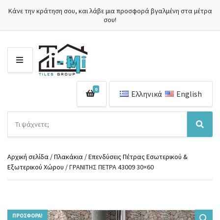
Κάνε την κράτηση σου, και λάβε μια προσφορά βγαλμένη στα μέτρα
σου!
Μ
Ε
Ν
0
Ο
Ελληνικά
English
Ύ
Α
ν
Ό
Α
α
ν
ν
ζ
ο
α
ή
Αρχική σελίδα
/
Πλακάκια
/
Επενδύσεις Πέτρας Εσωτερικού &
μ
ζ
τ
Εξωτερικού Χώρου
/ ΓΡΑΝΙΤΗΣ ΠΕΤΡΑ 43009 30×60
α
ή
η
κ
τ
σ
α
η
η
τ
σ
π
η
η
ρ
γ
ΠΡΟΣΦΟΡΆ!