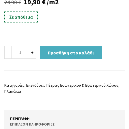
Original
Η
19,90
€
/m2
24,90
€
price
τρέχουσα
Σε απόθεμα
was:
τιμή
24,90 €.
είναι:
19,90 €.
ΓΡΑΝΙΤΗΣ
-
+
Προσθήκη στο καλάθι
ΠΕΤΡΑ
43009
30×60
ποσότητα
Κατηγορίες:
Επενδύσεις Πέτρας Εσωτερικού & Εξωτερικού Χώρου
,
Πλακάκια
ΠΕΡΙΓΡΑΦΉ
ΕΠΙΠΛΈΟΝ ΠΛΗΡΟΦΟΡΊΕΣ