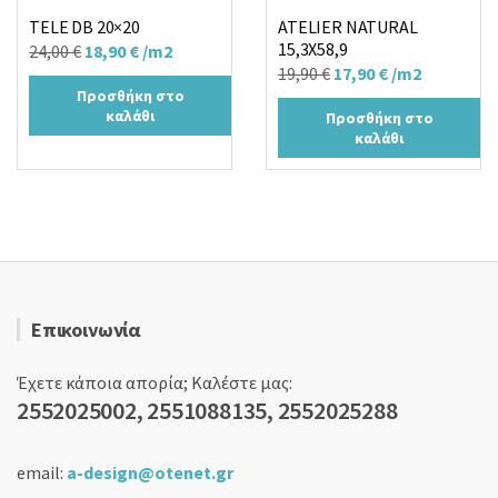
TELE DB 20×20
ATELIER NATURAL
15,3X58,9
Original
Η
24,00
€
18,90
€
/m2
Original
Η
19,90
€
17,90
€
/m2
price
τρέχουσα
Προσθήκη στο
price
τρέχουσα
was:
τιμή
καλάθι
Προσθήκη στο
was:
τιμή
24,00 €.
είναι:
καλάθι
19,90 €.
είναι:
18,90 €.
17,90 €.
Επικοινωνία
Έχετε κάποια απορία; Καλέστε μας:
2552025002, 2551088135, 2552025288
email:
a-design@otenet.gr