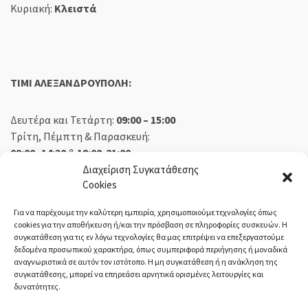
Κυριακή:
Κλειστά
TIMI ΑΛΕΞΑΝΔΡΟΥΠΟΛΗ:
Δευτέρα και Τετάρτη:
09:00 – 15:00
Τρίτη, Πέμπτη & Παρασκευή:
09:00 -14:30
&
18:00-21:00
Σάββατο:
09:00 – 14:30
Διαχείριση Συγκατάθεσης
Cookies
Κυριακή:
Κλειστά
Για να παρέχουμε την καλύτερη εμπειρία, χρησιμοποιούμε τεχνολογίες όπως
cookies για την αποθήκευση ή/και την πρόσβαση σε πληροφορίες συσκευών. Η
συγκατάθεση για τις εν λόγω τεχνολογίες θα μας επιτρέψει να επεξεργαστούμε
δεδομένα προσωπικού χαρακτήρα, όπως συμπεριφορά περιήγησης ή μοναδικά
ΕΚΘΕΣΗ ΟΡΕΣΤΙΑΔΑ:
αναγνωριστικά σε αυτόν τον ιστότοπο. Η μη συγκατάθεση ή η ανάκληση της
συγκατάθεσης, μπορεί να επηρεάσει αρνητικά ορισμένες λειτουργίες και
δυνατότητες.
Δευτέρα, Τετάρτη:
08:30 – 14:30